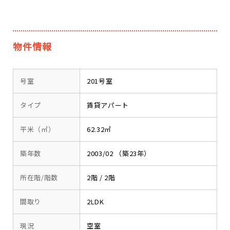
物件情報
号室
201号室
タイプ
賃貸アパート
平米（㎡）
62.32㎡
築年数
2003/02 （築23年）
所在階/階数
2階 / 2階
間取り
2LDK
現況
空室