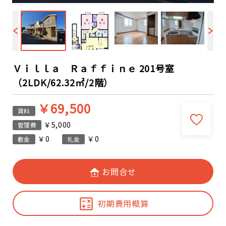
Ｖｉｌｌａ Ｒａｆｆｉｎｅ 201号室
（2LDK/62.32㎡/2階）
￥69,500
賃料
￥5,000
管理費
￥0
￥0
敷金
礼金
お問合せ
初期費用概算