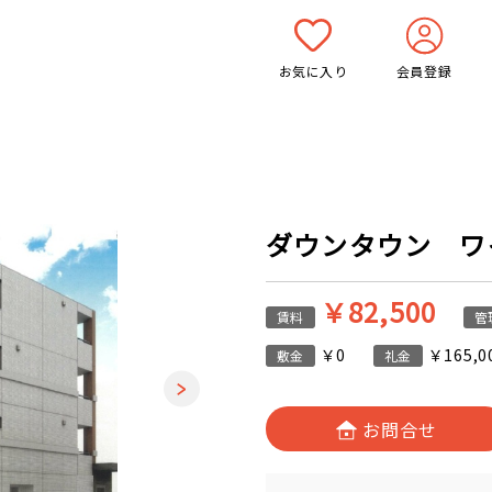
お気に入り
会員登録
ダウンタウン ワイ 
￥82,500
賃料
管
￥0
￥165,0
敷金
礼金
お問合せ