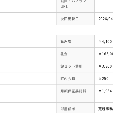
動画・パノラマ
URL
次回更新日
2026/04
管理費
￥4,100
礼金
￥165,0
鍵セット費用
￥3,300
町内会費
￥250
月額保証委託料
￥1,954
部屋備考
更新事務