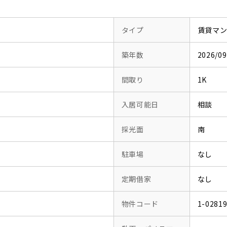
タイプ
賃貸マ
築年数
2026/
間取り
1K
入居可能日
相談
採光面
南
駐車場
なし
定期借家
なし
物件コード
1-0281