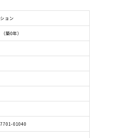
ンション
09 （築0年）
97701-01040