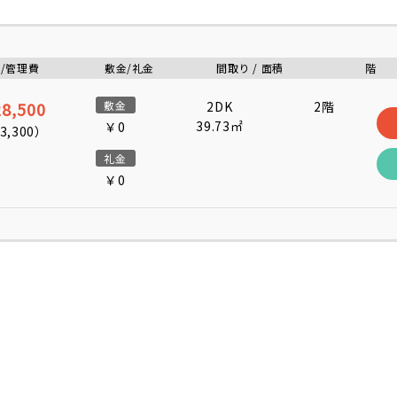
/管理費
敷金/礼金
間取り / 面積
階
8,500
敷金
2DK
2階
39.73㎡
￥0
3,300
）
礼金
￥0