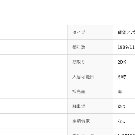
タイプ
賃貸ア
築年数
1989/
間取り
2DK
入居可能日
即時
採光面
南
駐車場
あり
定期借家
なし