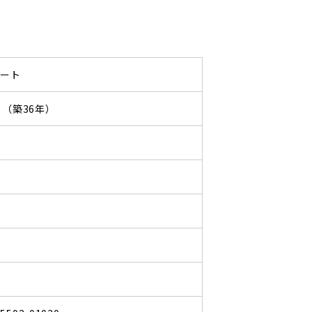
パート
11 （築36年）