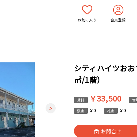
お気に入り
会員登録
シティハイツおおすみ
㎡/1階）
￥33,500
賃料
管
￥0
￥0
敷金
礼金
お問合せ