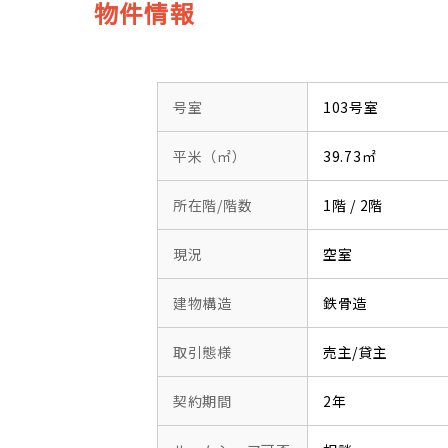
物件情報
号室
103号室
平米（㎡）
39.73㎡
所在階/階数
1階 / 2階
現況
空室
建物構造
鉄骨造
取引態様
売主/貸主
契約期間
2年