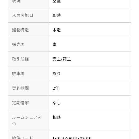
現況
空室
入居可能日
即時
建物構造
木造
採光面
南
取引態様
売主/貸主
駐車場
あり
契約期間
2年
定期借家
なし
ルームシェア可
相談
否
物件コード
1-019554101-02010