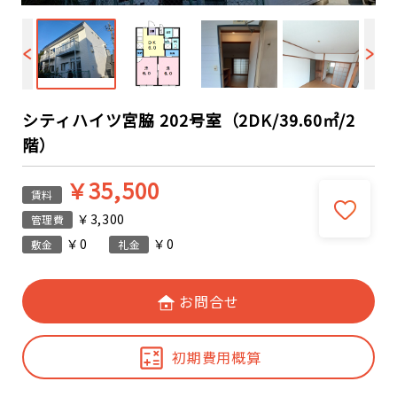
シティハイツ宮脇 202号室（2DK/39.60㎡/2
階）
￥35,500
賃料
￥3,300
管理費
￥0
￥0
敷金
礼金
お問合せ
初期費用概算