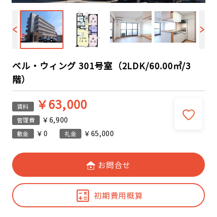
ベル・ウィング 301号室（2LDK/60.00㎡/3
階）
￥63,000
賃料
￥6,900
管理費
￥0
￥65,000
敷金
礼金
お問合せ
初期費用概算