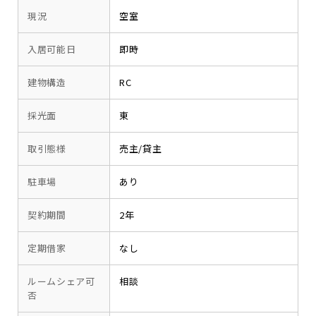
現況
空室
入居可能日
即時
建物構造
RC
採光面
東
取引態様
売主/貸主
駐車場
あり
契約期間
2年
定期借家
なし
ルームシェア可
相談
否