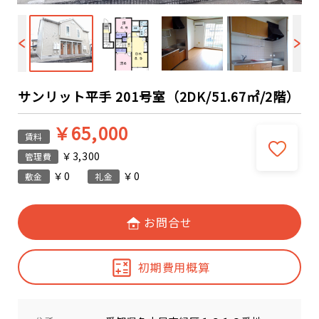
サンリット平手 201号室（2DK/51.67㎡/2階）
￥65,000
賃料
￥3,300
管理費
￥0
￥0
敷金
礼金
お問合せ
初期費用概算