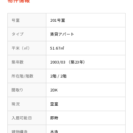
物件情報
号室
201号室
タイプ
賃貸アパート
平米（㎡）
51.67㎡
築年数
2003/03 （築23年）
所在階/階数
2階 / 2階
間取り
2DK
現況
空室
入居可能日
即時
建物構造
木造