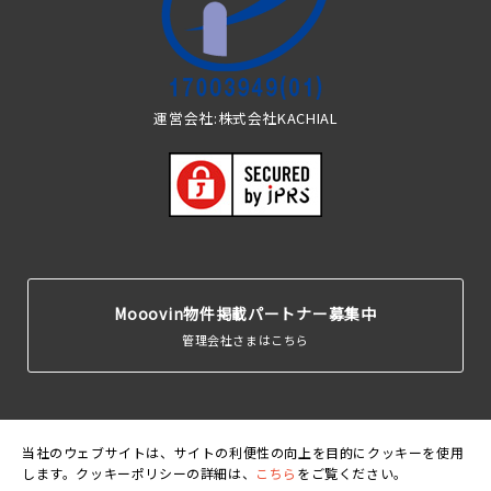
運営会社:株式会社KACHIAL
Mooovin物件掲載パートナー募集中
管理会社さまはこちら
当社のウェブサイトは、サイトの利便性の向上を目的にクッキーを使用
します。クッキーポリシーの詳細は、
こちら
をご覧ください。
運営会
利用規
個人情報保護
クッキーポリ
賃貸住宅居住者総
社
約
方針
シー
合保険