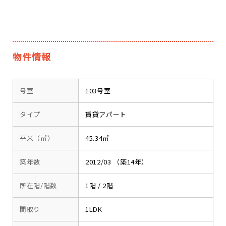
物件情報
号室
103号室
タイプ
賃貸アパート
平米（㎡）
45.34㎡
築年数
2012/03 （築14年）
所在階/階数
1階 / 2階
間取り
1LDK