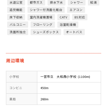
水道公営
都市ガス
排水下水
シャワー
給湯
追焚機能
シャワー付洗面化粧台
エアコン
床下収納
室内洗濯機置場
CATV
BS対応
バルコニー
フローリング
浴室乾燥機
洗面所独立
シューズボックス
オートバス
周辺環境
小学校
一宮市立 大和西小学校 (1100m)
コンビニ
450m
薬局
260m