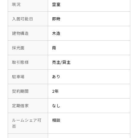
現況
空室
入居可能日
即時
建物構造
木造
採光面
南
取引態様
売主/貸主
駐車場
あり
契約期間
2年
定期借家
なし
ルームシェア可
相談
否