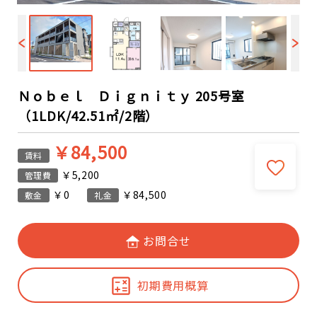
Ｎｏｂｅｌ Ｄｉｇｎｉｔｙ 205号室
（1LDK/42.51㎡/2階）
￥84,500
賃料
￥5,200
管理費
￥0
￥84,500
敷金
礼金
お問合せ
初期費用概算