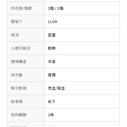
所在階/階数
2階 / 3階
間取り
1LDK
現況
空室
入居可能日
即時
建物構造
木造
採光面
南西
取引態様
売主/貸主
駐車場
あり
契約期間
2年