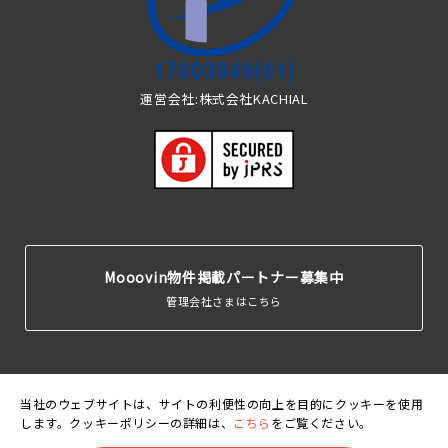
運営会社:株式会社KACHIAL
Mooovin物件掲載パートナー募集中
管理会社さまはこちら
当社のウェブサイトは、サイトの利便性の向上を目的にクッキーを使用
します。クッキーポリシーの詳細は、
こちら
をご覧ください。
運営会
利用規
個人情報保護
クッキーポリ
賃貸住宅居住者総
社
約
方針
シー
合保険