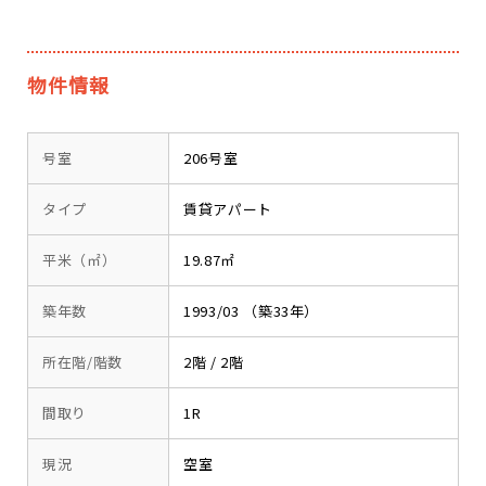
物件情報
号室
206号室
タイプ
賃貸アパート
平米（㎡）
19.87㎡
築年数
1993/03 （築33年）
所在階/階数
2階 / 2階
間取り
1R
現況
空室