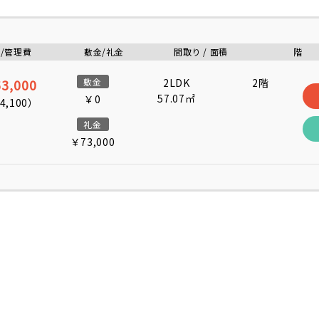
/管理費
敷金/礼金
間取り / 面積
階
3,000
敷金
2LDK
2階
57.07㎡
￥0
4,100
）
礼金
￥73,000