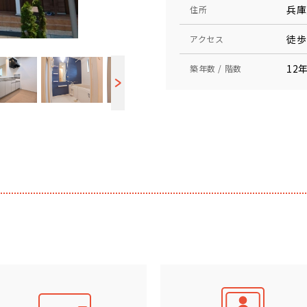
兵庫
住所
徒歩
アクセス
12年
築年数 / 階数