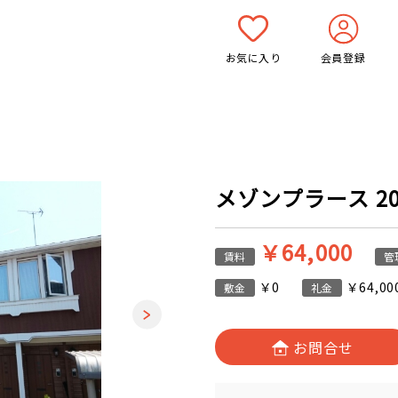
お気に入り
会員登録
メゾンプラース 203
￥64,000
賃料
管
￥0
￥64,00
敷金
礼金
お問合せ