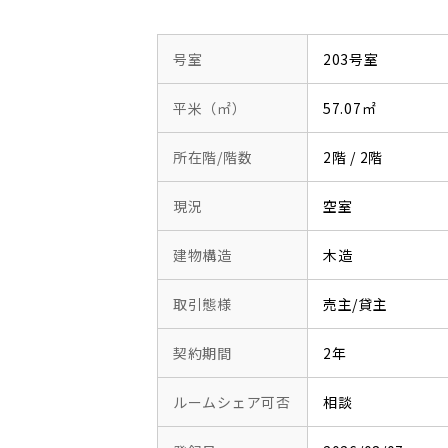
号室
203号室
平米（㎡）
57.07㎡
所在階/階数
2階 / 2階
現況
空室
建物構造
木造
取引態様
売主/貸主
契約期間
2年
ルームシェア可否
相談