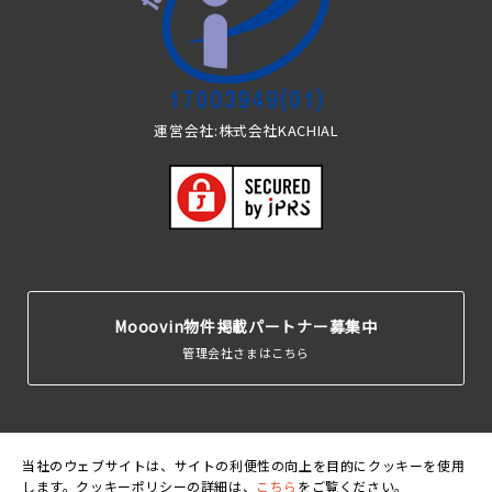
運営会社:株式会社KACHIAL
Mooovin物件掲載パートナー募集中
管理会社さまはこちら
当社のウェブサイトは、サイトの利便性の向上を目的にクッキーを使用
します。クッキーポリシーの詳細は、
こちら
をご覧ください。
運営会
利用規
個人情報保護
クッキーポリ
賃貸住宅居住者総