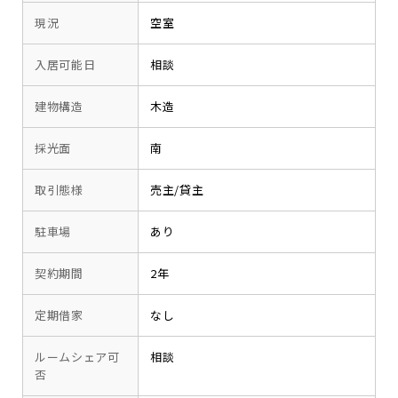
現況
空室
入居可能日
相談
建物構造
木造
採光面
南
取引態様
売主/貸主
駐車場
あり
契約期間
2年
定期借家
なし
ルームシェア可
相談
否