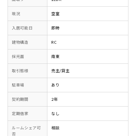
現況
空室
入居可能日
即時
建物構造
RC
採光面
南東
取引態様
売主/貸主
駐車場
あり
契約期間
2年
定期借家
なし
ルームシェア可
相談
否