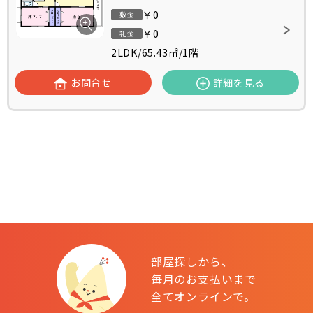
￥0
敷金
￥0
礼金
2LDK
/
65.43㎡
/
1階
お問合せ
詳細を見る
部屋探しから、
毎月のお支払いまで
全てオンラインで。