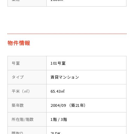
物件情報
号室
101号室
タイプ
賃貸マンション
平米（㎡）
65.43㎡
築年数
2004/09 （築21年）
所在階/階数
1階 / 3階
間取り
2LDK