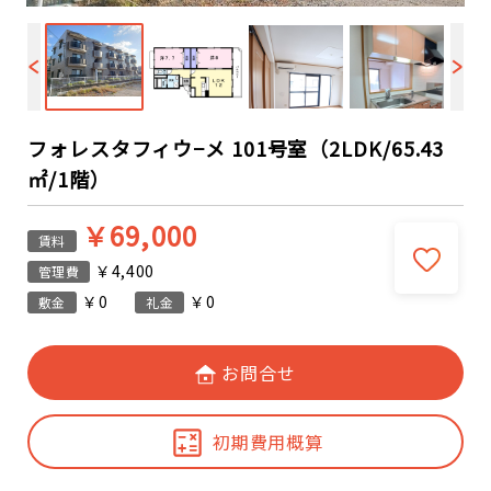
フォレスタフィウ−メ 101号室（2LDK/65.43
㎡/1階）
￥69,000
賃料
￥4,400
管理費
￥0
￥0
敷金
礼金
お問合せ
初期費用概算