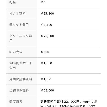
礼金
￥0
仲介手数料
￥75,900
鍵セット費用
￥3,300
クリーニング費
￥70,000
用
町内会費
￥600
24時間サポート
￥1,980
費用
月額保証委託料
￥1,671
契約時保証料
￥22,000
部屋備考
更新事務手数料 22，000円。ruumサポ
ート(税込1，980円)が必要です。契約