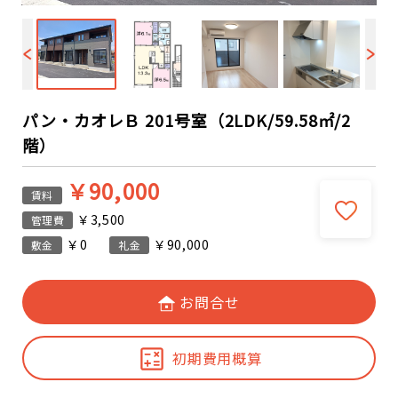
パン・カオレＢ 201号室（2LDK/59.58㎡/2
階）
￥90,000
賃料
￥3,500
管理費
￥0
￥90,000
敷金
礼金
お問合せ
初期費用概算