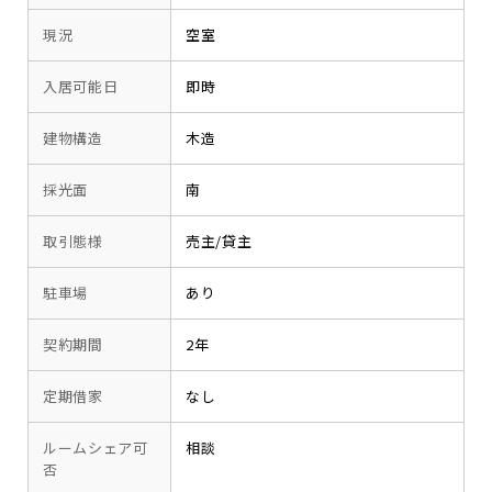
現況
空室
入居可能日
即時
建物構造
木造
採光面
南
取引態様
売主/貸主
駐車場
あり
契約期間
2年
定期借家
なし
ルームシェア可
相談
否