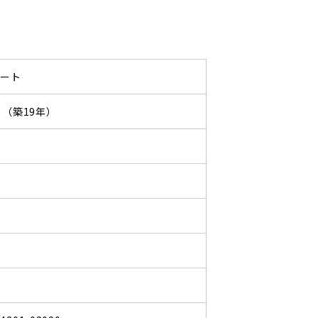
パート
11 （築19年）