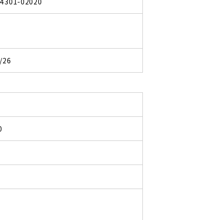
34301-02020
/26
0