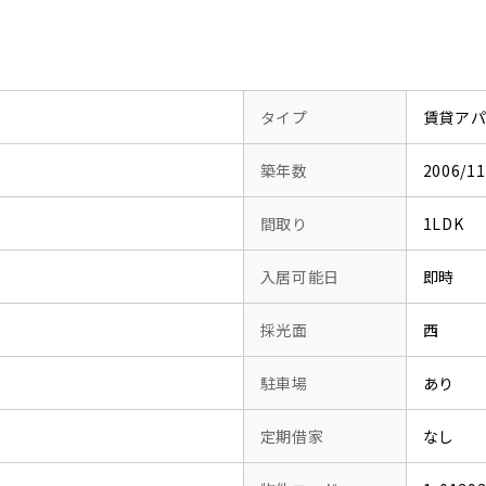
タイプ
賃貸ア
築年数
2006/
間取り
1LDK
入居可能日
即時
採光面
西
駐車場
あり
定期借家
なし