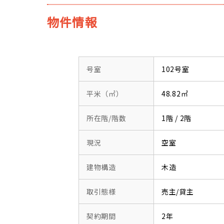
物件情報
号室
102号室
平米（㎡）
48.82㎡
所在階/階数
1階 / 2階
現況
空室
建物構造
木造
取引態様
売主/貸主
契約期間
2年