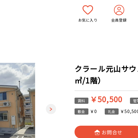
お気に入り
会員登録
クラール元山サウスＤ
㎡/1階）
￥50,500
賃料
管
￥0
￥50,50
敷金
礼金
お問合せ