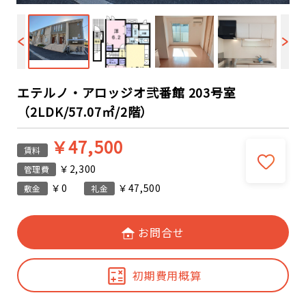
エテルノ・アロッジオ弐番館 203号室
（2LDK/57.07㎡/2階）
￥47,500
賃料
￥2,300
管理費
￥0
￥47,500
敷金
礼金
お問合せ
初期費用概算