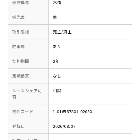
建物構造
木造
採光面
南
取引態様
売主/貸主
駐車場
あり
契約期間
2年
定期借家
なし
ルームシェア可
相談
否
物件コード
1-016587801-02030
登録日
2026/08/07