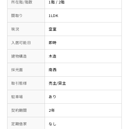
所在階/階数
1階 / 2階
間取り
1LDK
現況
空室
入居可能日
即時
建物構造
木造
採光面
南西
取引態様
売主/貸主
駐車場
あり
契約期間
2年
定期借家
なし