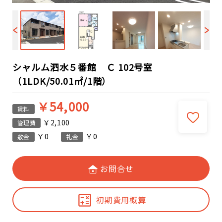
シャルム泗水５番館 Ｃ 102号室
（1LDK/50.01㎡/1階）
￥54,000
賃料
￥2,100
管理費
￥0
￥0
敷金
礼金
お問合せ
初期費用概算