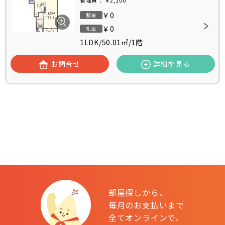
管理費：
￥2,100
￥0
敷金
￥0
礼金
1LDK
/
50.01㎡
/
1階
お問合せ
詳細を見る
部屋探しから、
毎月のお支払いまで
全てオンラインで。