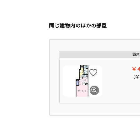
同じ建物内のほかの部屋
賃料
￥4
（
￥