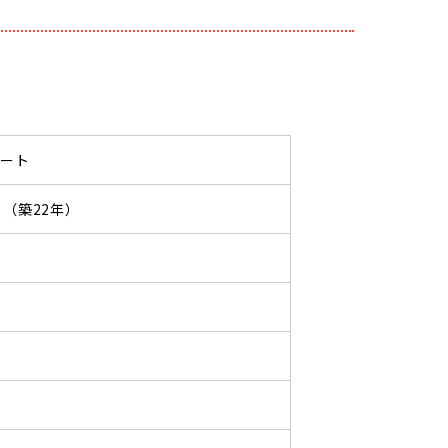
パート
09 （築22年）