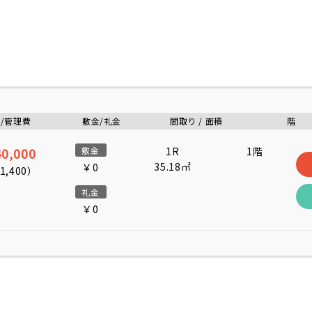
/管理費
敷金/礼金
間取り / 面積
階
0,000
敷金
1R
1階
35.18㎡
￥0
1,400
）
礼金
￥0