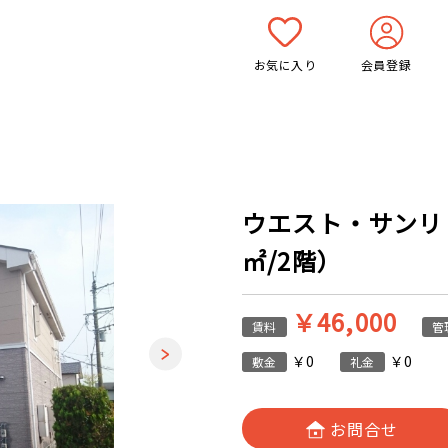
お気に入り
会員登録
ウエスト・サンリット
㎡/2階）
￥46,000
賃料
管
￥0
￥0
敷金
礼金
お問合せ