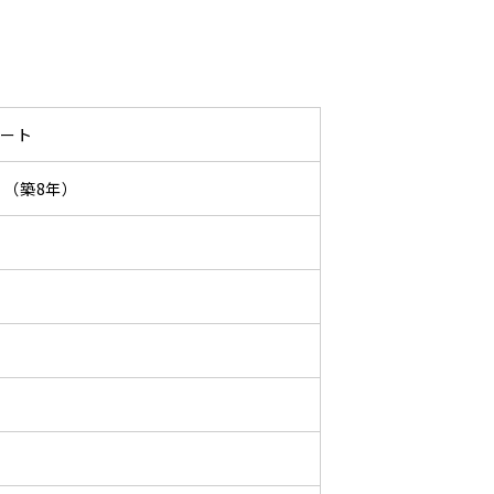
パート
09 （築8年）