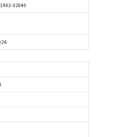
11902-02040
/26
0