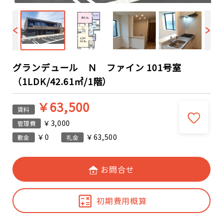
グランデュール Ｎ ファイン 101号室
（1LDK/42.61㎡/1階）
￥63,500
賃料
￥3,000
管理費
￥0
￥63,500
敷金
礼金
お問合せ
初期費用概算