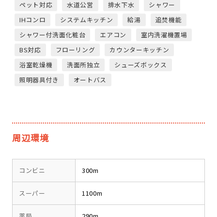
ペット対応
水道公営
排水下水
シャワー
IHコンロ
システムキッチン
給湯
追焚機能
シャワー付洗面化粧台
エアコン
室内洗濯機置場
BS対応
フローリング
カウンターキッチン
浴室乾燥機
洗面所独立
シューズボックス
照明器具付き
オートバス
周辺環境
コンビニ
300m
スーパー
1100m
薬局
290m