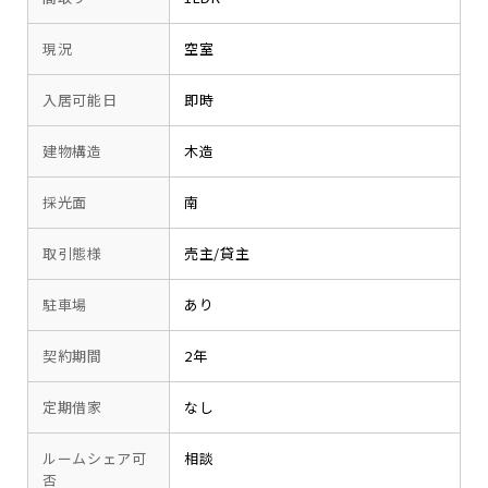
現況
空室
入居可能日
即時
建物構造
木造
採光面
南
取引態様
売主/貸主
駐車場
あり
契約期間
2年
定期借家
なし
ルームシェア可
相談
否