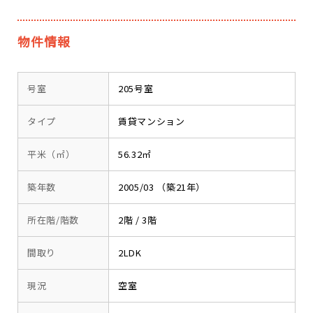
物件情報
号室
205号室
タイプ
賃貸マンション
平米（㎡）
56.32㎡
築年数
2005/03 （築21年）
所在階/階数
2階 / 3階
間取り
2LDK
現況
空室