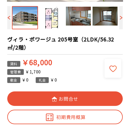
ヴィラ・ポワージュ 205号室（2LDK/56.32
㎡/2階）
￥68,000
賃料
￥1,700
管理費
￥0
￥0
敷金
礼金
お問合せ
初期費用概算