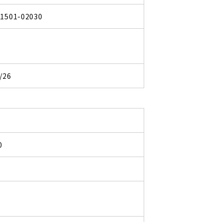
41501-02030
/26
0