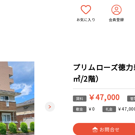
お気に入り
会員登録
プリムローズ徳力新町
㎡/2階）
￥47,000
賃料
管
￥0
￥47,00
敷金
礼金
お問合せ