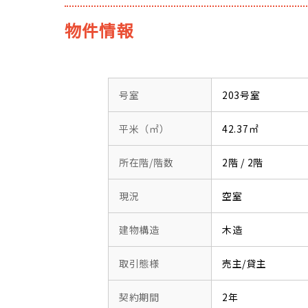
物件情報
号室
203号室
平米（㎡）
42.37㎡
所在階/階数
2階 / 2階
現況
空室
建物構造
木造
取引態様
売主/貸主
契約期間
2年