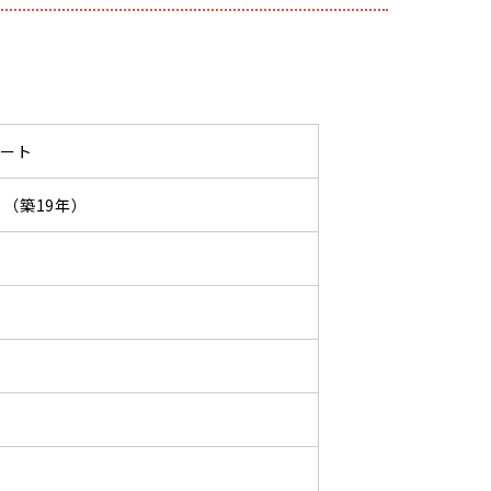
パート
03 （築19年）