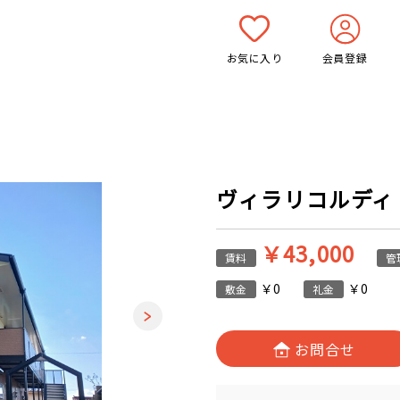
お気に入り
会員登録
ヴィラリコルディ 2
￥43,000
賃料
管
￥0
￥0
敷金
礼金
お問合せ