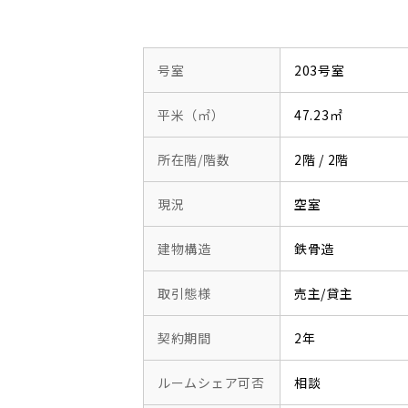
号室
203号室
平米（㎡）
47.23㎡
所在階/階数
2階 / 2階
現況
空室
建物構造
鉄骨造
取引態様
売主/貸主
契約期間
2年
ルームシェア可否
相談