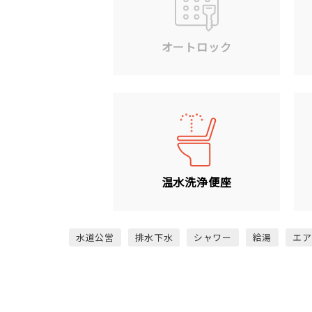
オートロック
温水洗浄便座
水道公営
排水下水
シャワー
給湯
エア