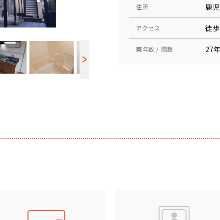
鹿児
住所
徒歩
アクセス
27年
築年数 / 階数