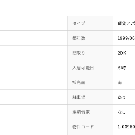
タイプ
賃貸ア
築年数
1999/
間取り
2DK
入居可能日
即時
採光面
南
駐車場
あり
定期借家
なし
物件コード
1-0096