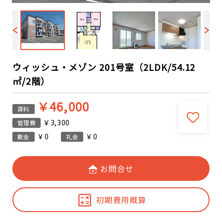
ウィッシュ・メゾン 201号室（2LDK/54.12
㎡/2階）
￥46,000
賃料
￥3,300
管理費
￥0
￥0
敷金
礼金
お問合せ
初期費用概算