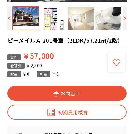
ピーメイルＡ 201号室（2LDK/57.21㎡/2階）
￥57,000
賃料
￥2,800
管理費
￥0
￥0
敷金
礼金
お問合せ
初期費用概算