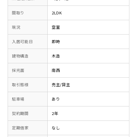
間取り
2LDK
現況
空室
入居可能日
即時
建物構造
木造
採光面
南西
取引態様
売主/貸主
駐車場
あり
契約期間
2年
定期借家
なし