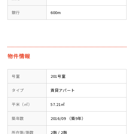
銀行
600m
物件情報
号室
201号室
タイプ
賃貸アパート
平米（㎡）
57.21㎡
築年数
2016/09 （築9年）
所在階/階数
2階 / 2階