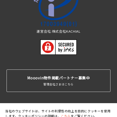
運営会社:株式会社KACHIAL
Mooovin物件掲載パートナー募集中
管理会社さまはこちら
当社のウェブサイトは、サイトの利便性の向上を目的にクッキーを使用
します。クッキーポリシーの詳細は、
こちら
をご覧ください。
運営会
利用規
個人情報保護
クッキーポリ
賃貸住宅居住者総