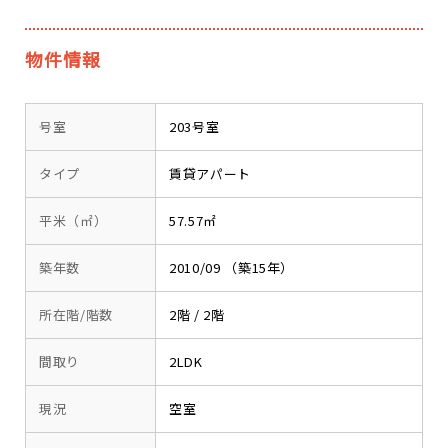
物件情報
号室
203号室
タイプ
賃貸アパート
平米（㎡）
57.57㎡
築年数
2010/09 （築15年）
所在階/階数
2階 / 2階
間取り
2LDK
現況
空室