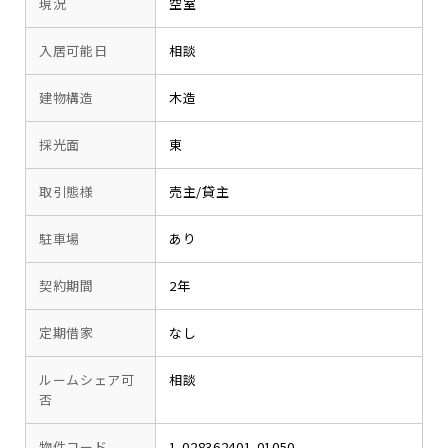
現況
空室
入居可能日
相談
建物構造
木造
採光面
東
取引態様
売主/貸主
駐車場
あり
契約期間
2年
定期借家
なし
ルームシェア可
相談
否
物件コード
1-028362401-01050