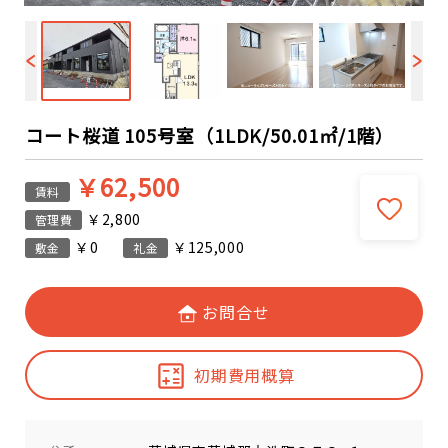
コート桜道 105号室（1LDK/50.01㎡/1階）
￥62,500
賃料
￥2,800
管理費
￥0
￥125,000
敷金
礼金
お問合せ
初期費用概算