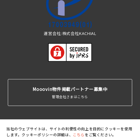
運営会社:株式会社KACHIAL
Mooovin物件掲載パートナー募集中
管理会社さまはこちら
当社のウェブサイトは、サイトの利便性の向上を目的にクッキーを使用
します。クッキーポリシーの詳細は、
こちら
をご覧ください。
運営会
利用規
個人情報保護
クッキーポリ
賃貸住宅居住者総
社
約
方針
シー
合保険