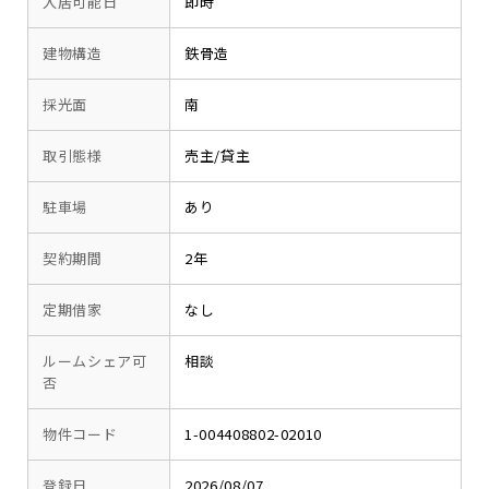
入居可能日
即時
建物構造
鉄骨造
採光面
南
取引態様
売主/貸主
駐車場
あり
契約期間
2年
定期借家
なし
ルームシェア可
相談
否
物件コード
1-004408802-02010
登録日
2026/08/07