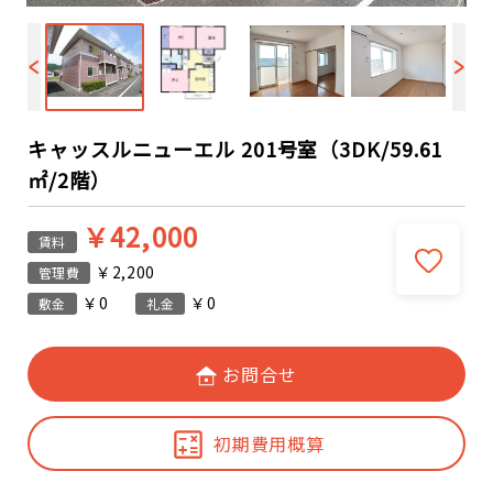
キャッスルニューエル 201号室（3DK/59.61
㎡/2階）
￥42,000
賃料
￥2,200
管理費
￥0
￥0
敷金
礼金
お問合せ
初期費用概算