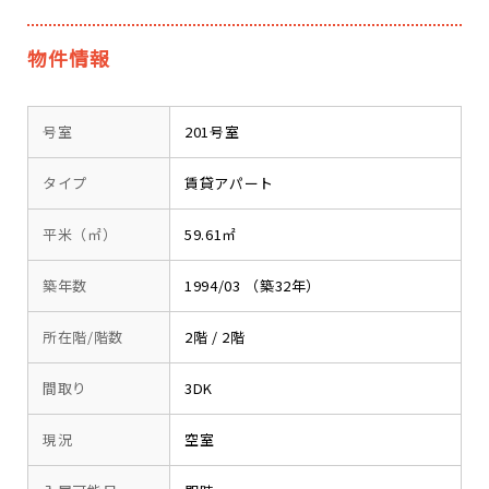
物件情報
号室
201号室
タイプ
賃貸アパート
平米（㎡）
59.61㎡
築年数
1994/03 （築32年）
所在階/階数
2階 / 2階
間取り
3DK
現況
空室