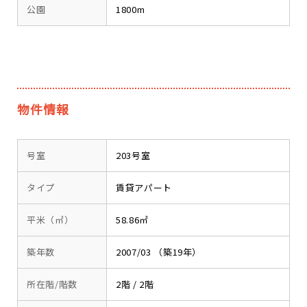
公園
1800m
物件情報
号室
203号室
タイプ
賃貸アパート
平米（㎡）
58.86㎡
築年数
2007/03 （築19年）
所在階/階数
2階 / 2階