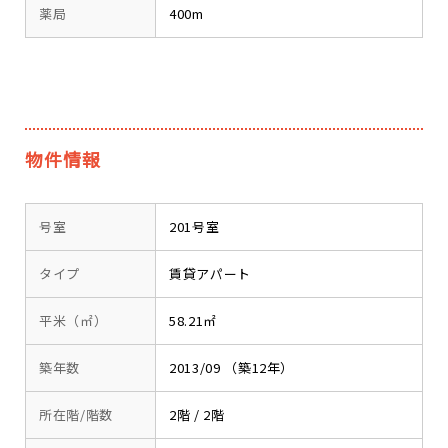
薬局
400m
物件情報
号室
201号室
タイプ
賃貸アパート
平米（㎡）
58.21㎡
築年数
2013/09 （築12年）
所在階/階数
2階 / 2階