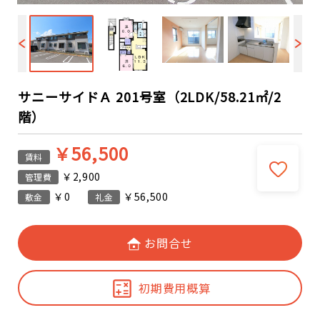
サニーサイドＡ 201号室（2LDK/58.21㎡/2
階）
￥56,500
賃料
￥2,900
管理費
￥0
￥56,500
敷金
礼金
お問合せ
初期費用概算