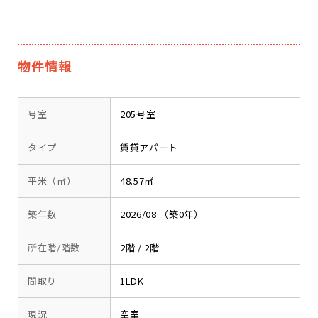
物件情報
号室
205号室
タイプ
賃貸アパート
平米（㎡）
48.57㎡
築年数
2026/08 （築0年）
所在階/階数
2階 / 2階
間取り
1LDK
現況
空室