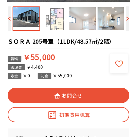
ＳＯＲＡ 205号室（1LDK/48.57㎡/2階）
￥55,000
賃料
￥4,400
管理費
￥0
￥55,000
敷金
礼金
お問合せ
初期費用概算