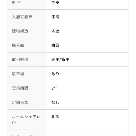
現況
空室
入居可能日
即時
建物構造
木造
採光面
南西
取引態様
売主/貸主
駐車場
あり
契約期間
2年
定期借家
なし
ルームシェア可
相談
否