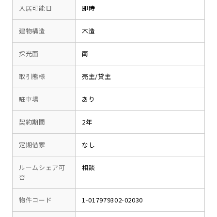
入居可能日
即時
建物構造
木造
採光面
南
取引態様
売主/貸主
駐車場
あり
契約期間
2年
定期借家
なし
ルームシェア可
相談
否
物件コード
1-017979302-02030