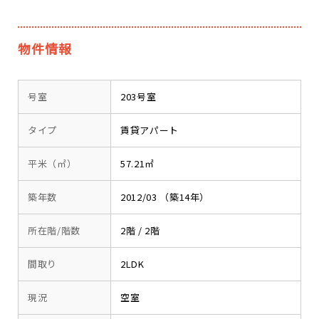
物件情報
号室
203号室
タイプ
賃貸アパート
平米（㎡）
57.21㎡
築年数
2012/03 （築14年）
所在階/階数
2階 / 2階
間取り
2LDK
現況
空室