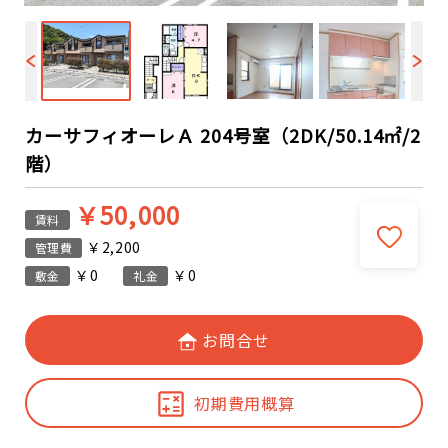
カーサフィオーレＡ 204号室（2DK/50.14㎡/2
階）
￥50,000
賃料
￥2,200
管理費
￥0
￥0
敷金
礼金
お問合せ
初期費用概算