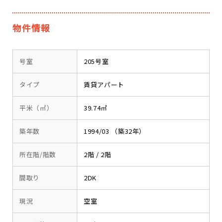
物件情報
号室
205号室
タイプ
賃貸アパート
平米（㎡）
39.74㎡
築年数
1994/03 （築32年）
所在階/階数
2階 / 2階
間取り
2DK
現況
空室