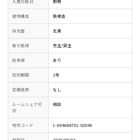
入居可能日
即時
建物構造
鉄骨造
採光面
北東
取引態様
売主/貸主
駐車場
あり
契約期間
2年
定期借家
なし
ルームシェア可
相談
否
物件コード
1-004668701-02040
登録日
2026/08/07