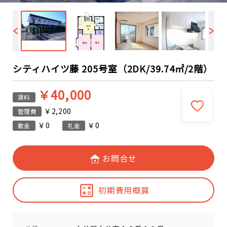
シティハイツ藤 205号室（2DK/39.74㎡/2階）
￥40,000
賃料
￥2,200
管理費
￥0
￥0
敷金
礼金
お問合せ
初期費用概算