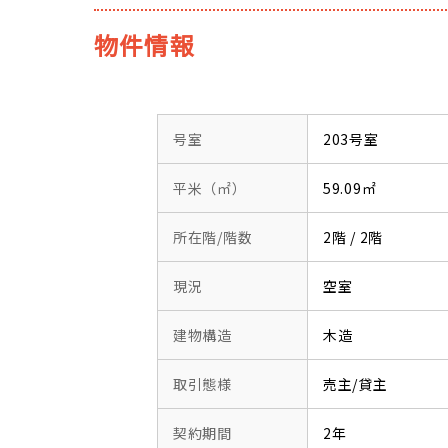
物件情報
号室
203号室
平米（㎡）
59.09㎡
所在階/階数
2階 / 2階
現況
空室
建物構造
木造
取引態様
売主/貸主
契約期間
2年