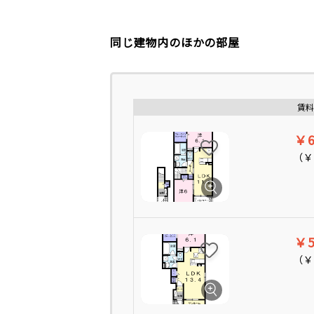
同じ建物内のほかの部屋
賃料
￥6
（
￥
￥5
（
￥