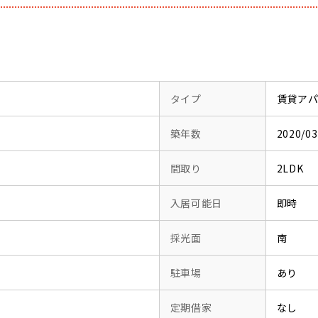
タイプ
賃貸ア
築年数
2020/
間取り
2LDK
入居可能日
即時
採光面
南
駐車場
あり
定期借家
なし