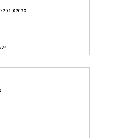
97201-02030
/26
0