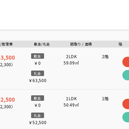
/管理費
敷金/礼金
間取り / 面積
階
3,500
敷金
2LDK
2階
59.09㎡
￥0
2,300
）
礼金
￥63,500
2,500
敷金
1LDK
1階
50.49㎡
￥0
2,300
）
礼金
￥52,500