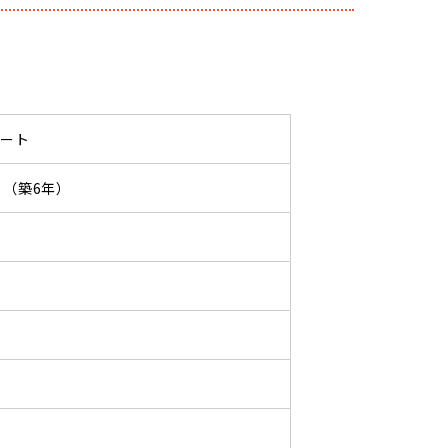
パート
03 （築6年）