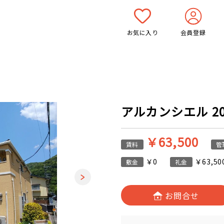
お気に入り
会員登録
アルカンシエル 203
￥63,500
賃料
管
￥0
￥63,50
敷金
礼金
お問合せ