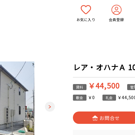
お気に入り
会員登録
レア・オハナＡ 10
￥44,500
賃料
管
￥0
￥44,50
敷金
礼金
お問合せ