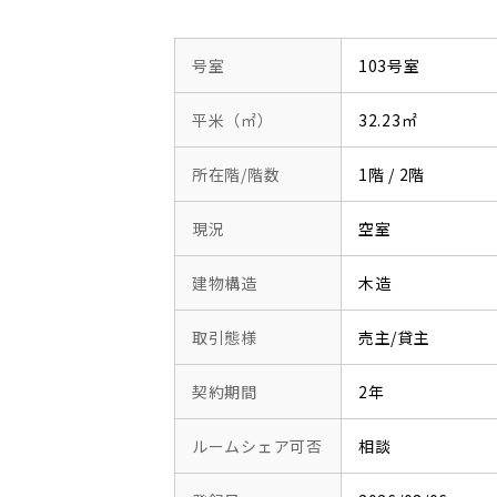
号室
103号室
平米（㎡）
32.23㎡
所在階/階数
1階 / 2階
現況
空室
建物構造
木造
取引態様
売主/貸主
契約期間
2年
ルームシェア可否
相談