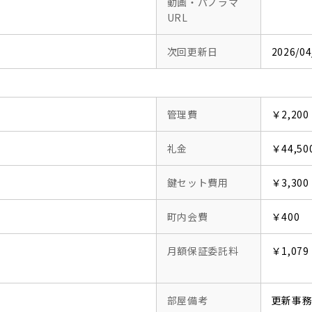
動画・パノラマ
URL
次回更新日
2026/04
管理費
￥2,200
礼金
￥44,50
鍵セット費用
￥3,300
町内会費
￥400
月額保証委託料
￥1,079
部屋備考
更新事務