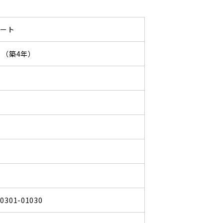
パート
05 （築4年）
40301-01030