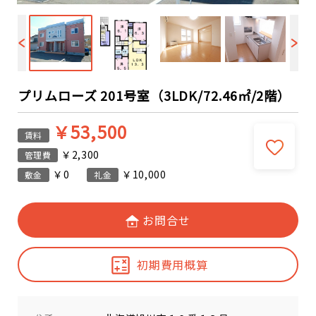
プリムローズ 201号室（3LDK/72.46㎡/2階）
￥53,500
賃料
￥2,300
管理費
￥0
￥10,000
敷金
礼金
お問合せ
初期費用概算