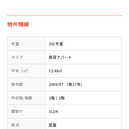
物件情報
号室
201号室
タイプ
賃貸アパート
平米（㎡）
72.46㎡
築年数
2009/07 （築17年）
所在階/階数
2階 / 2階
間取り
3LDK
現況
空室