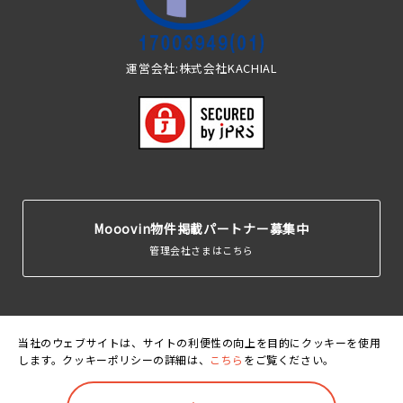
運営会社:株式会社KACHIAL
Mooovin物件掲載パートナー募集中
管理会社さまはこちら
当社のウェブサイトは、サイトの利便性の向上を目的にクッキーを使用
します。クッキーポリシーの詳細は、
こちら
をご覧ください。
運営会
利用規
個人情報保護
クッキーポリ
賃貸住宅居住者総
社
約
方針
シー
合保険
©Mooovin. All rights reserved.