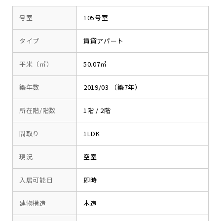
号室
105号室
タイプ
賃貸アパート
平米（㎡）
50.07㎡
築年数
2019/03 （築7年）
所在階/階数
1階 / 2階
間取り
1LDK
現況
空室
入居可能日
即時
建物構造
木造