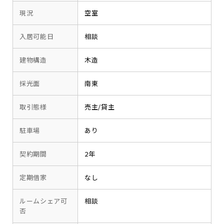
現況
空室
入居可能日
相談
建物構造
木造
採光面
南東
取引態様
売主/貸主
駐車場
あり
契約期間
2年
定期借家
なし
ルームシェア可
相談
否