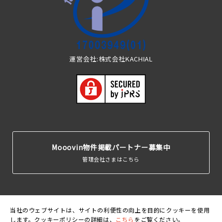
運営会社:株式会社KACHIAL
Mooovin物件掲載パートナー募集中
管理会社さまはこちら
当社のウェブサイトは、サイトの利便性の向上を目的にクッキーを使用
します。クッキーポリシーの詳細は、
こちら
をご覧ください。
運営会
利用規
個人情報保護
クッキーポリ
賃貸住宅居住者総