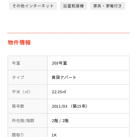
その他インターネット
浴室乾燥機
家具・家電付き
物件情報
号室
203号室
タイプ
賃貸アパート
平米（㎡）
22.35㎡
築年数
2011/03 （築15年）
所在階/階数
2階 / 2階
間取り
1K