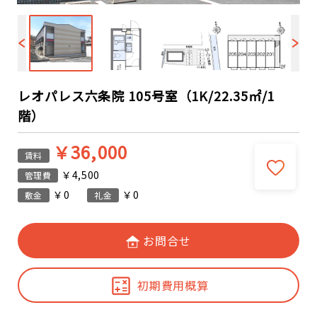
レオパレス六条院 105号室（1K/22.35㎡/1
階）
￥36,000
賃料
￥4,500
管理費
￥0
￥0
敷金
礼金
お問合せ
初期費用概算