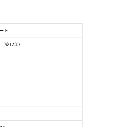
パート
06 （築12年）