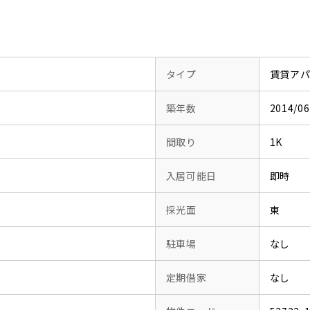
タイプ
賃貸ア
築年数
2014/
間取り
1K
入居可能日
即時
採光面
東
駐車場
なし
定期借家
なし