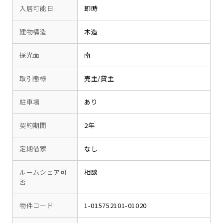
入居可能日
即時
建物構造
木造
採光面
南
取引態様
売主/貸主
駐車場
あり
契約期間
2年
定期借家
なし
ルームシェア可
相談
否
物件コード
1-015752101-01020