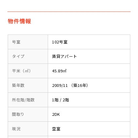
物件情報
号室
102号室
タイプ
賃貸アパート
平米（㎡）
45.89㎡
築年数
2009/11 （築16年）
所在階/階数
1階 / 2階
間取り
2DK
現況
空室