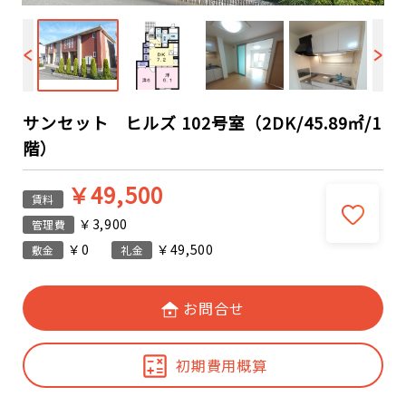
サンセット ヒルズ 102号室（2DK/45.89㎡/1
階）
￥49,500
賃料
￥3,900
管理費
￥0
￥49,500
敷金
礼金
お問合せ
初期費用概算