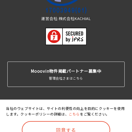
運営会社:株式会社KACHIAL
Mooovin物件掲載パートナー募集中
管理会社さまはこちら
当社のウェブサイトは、サイトの利便性の向上を目的にクッキーを使用
します。クッキーポリシーの詳細は、
こちら
をご覧ください。
運営会
利用規
個人情報保護
クッキーポリ
賃貸住宅居住者総
社
約
方針
シー
合保険
©Mooovin. All rights reserved.
同意する