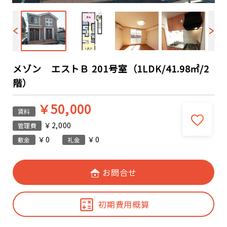
メゾン エストＢ 201号室（1LDK/41.98㎡/2
階）
￥50,000
賃料
￥2,000
管理費
￥0
￥0
敷金
礼金
お問合せ
初期費用概算