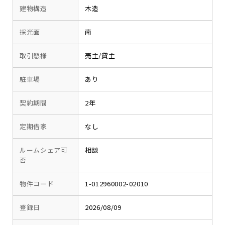
建物構造
木造
採光面
南
取引態様
売主/貸主
駐車場
あり
契約期間
2年
定期借家
なし
ルームシェア可
相談
否
物件コード
1-012960002-02010
登録日
2026/08/09