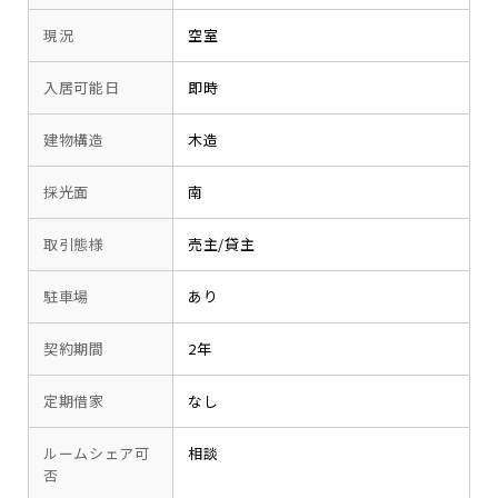
現況
空室
入居可能日
即時
建物構造
木造
採光面
南
取引態様
売主/貸主
駐車場
あり
契約期間
2年
定期借家
なし
ルームシェア可
相談
否