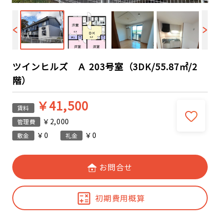
ツインヒルズ Ａ 203号室（3DK/55.87㎡/2
階）
￥41,500
賃料
￥2,000
管理費
￥0
￥0
敷金
礼金
お問合せ
初期費用概算