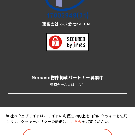
運営会社:株式会社KACHIAL
Mooovin物件掲載パートナー募集中
管理会社さまはこちら
当社のウェブサイトは、サイトの利便性の向上を目的にクッキーを使用
します。クッキーポリシーの詳細は、
こちら
をご覧ください。
運営会
利用規
個人情報保護
クッキーポリ
賃貸住宅居住者総
社
約
方針
シー
合保険
©Mooovin. All rights reserved.