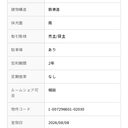
建物構造
鉄骨造
採光面
南
取引態様
売主/貸主
駐車場
あり
契約期間
2年
定期借家
なし
ルームシェア可
相談
否
物件コード
1-007296601-02030
登録日
2026/08/08