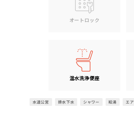
オートロック
温水洗浄便座
水道公営
排水下水
シャワー
給湯
エア