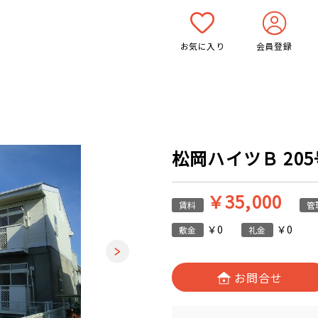
お気に入り
会員登録
松岡ハイツＢ 205号
￥35,000
賃料
管
￥0
￥0
敷金
礼金
お問合せ