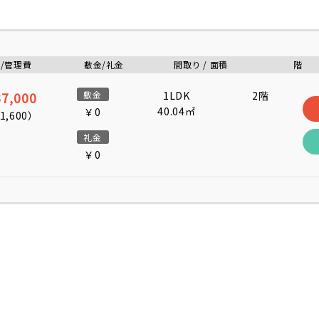
/管理費
敷金/礼金
間取り / 面積
階
7,000
敷金
1LDK
2階
40.04㎡
￥0
1,600
）
礼金
￥0