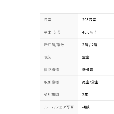
号室
205号室
平米（㎡）
40.04㎡
所在階/階数
2階 / 2階
現況
空室
建物構造
鉄骨造
取引態様
売主/貸主
契約期間
2年
ルームシェア可否
相談