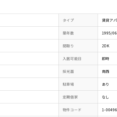
タイプ
賃貸ア
築年数
1995/
間取り
2DK
入居可能日
即時
採光面
南西
駐車場
あり
定期借家
なし
物件コード
1-0049