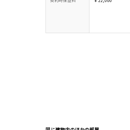
契約時保証料
￥22,000
同じ建物内のほかの部屋