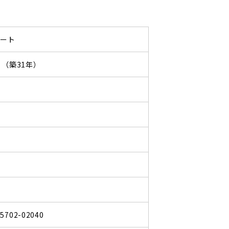
パート
06 （築31年）
65702-02040